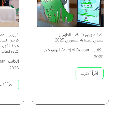
23-25 يونيو 2025 – الظهران –
١ يونيو – م
منتدى الصناعة السعودي 2025
كوانتوم السعو
هيئة الكهرباء
Areej Al Dossari
كفاءة الطاقة
الكاتب:
|
يونيو 25,
2025
sari
الكاتب:
2025
اقرأ أكثر...
اقرأ أكثر.