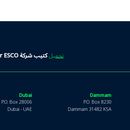
تحميل
كتيب شركة Quantum Eurostar ESCO
Dubai
Dammam
P.O. Box 28006
P.O. Box 8230
Dubai - UAE
Dammam 31482 KSA