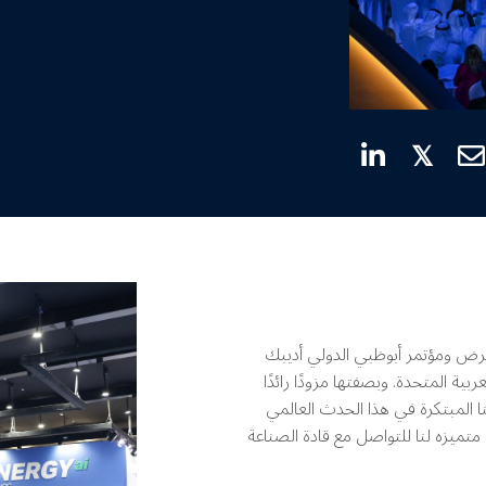
𝕏
عرض ومؤتمر أبوظبي الدولي أديبك
بوظبي، الإمارات العربية المتحدة. وبصفتها مزودًا رائدًا
ا المبتكرة في هذا الحدث العالمي
 قدم معرض ومؤتمر أبوظبي الدولي اديبك ٢٠٢٤ منصة متميزه لنا للتواصل مع قادة الصناعة